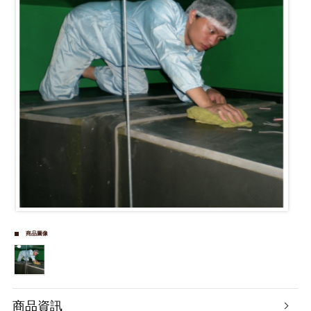
商品圖像
商品資訊