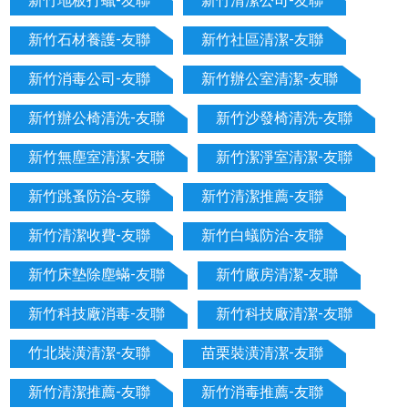
新竹地板打蠟-友聯
新竹清潔公司-友聯
新竹石材養護-友聯
新竹社區清潔-友聯
新竹消毒公司-友聯
新竹辦公室清潔-友聯
新竹辦公椅清洗-友聯
新竹沙發椅清洗-友聯
新竹無塵室清潔-友聯
新竹潔淨室清潔-友聯
新竹跳蚤防治-友聯
新竹清潔推薦-友聯
新竹清潔收費-友聯
新竹白蟻防治-友聯
新竹床墊除塵蟎-友聯
新竹廠房清潔-友聯
新竹科技廠消毒-友聯
新竹科技廠清潔-友聯
竹北裝潢清潔-友聯
苗栗裝潢清潔-友聯
新竹清潔推薦-友聯
新竹消毒推薦-友聯